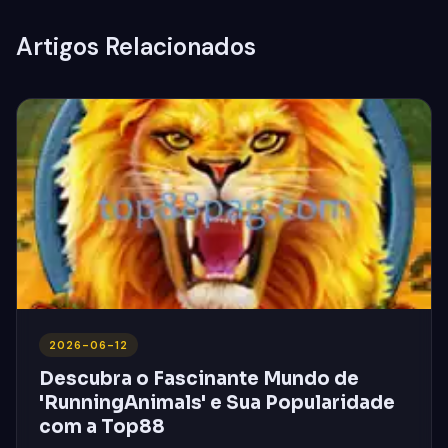
Artigos Relacionados
2026-06-12
Descubra o Fascinante Mundo de
'RunningAnimals' e Sua Popularidade
com a Top88