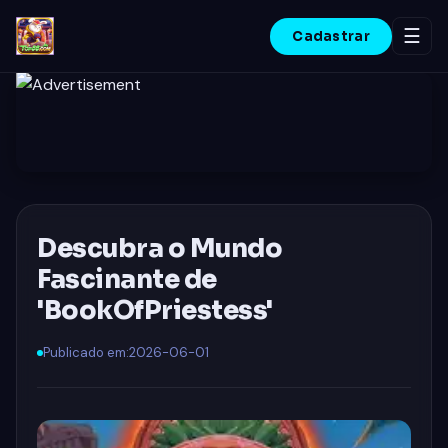
☰
Cadastrar
INÍCIO
PESCA
LOTERIA
Descubra o Mundo
ESPORTES
Fascinante de
SABONG ONLINE
'BookOfPriestess'
JOGO RESPONSÁVEL
Publicado em:
2026-06-01
NOTÍCIAS EXPRESSAS