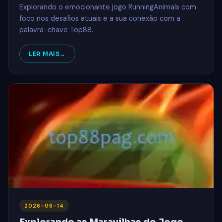
Explorando o emocionante jogo RunningAnimals com
foco nos desafios atuais e a sua conexão com a
palavra-chave Top88.
LER MAIS
2026-06-14