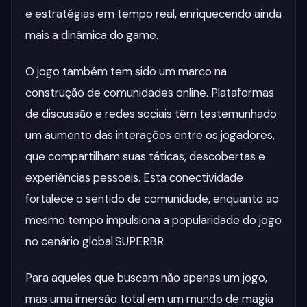
e estratégias em tempo real, enriquecendo ainda
mais a dinâmica do game.
O jogo também tem sido um marco na
construção de comunidades online. Plataformas
de discussão e redes sociais têm testemunhado
um aumento das interações entre os jogadores,
que compartilham suas táticas, descobertas e
experiências pessoais. Esta conectividade
fortalece o sentido de comunidade, enquanto ao
mesmo tempo impulsiona a popularidade do jogo
no cenário global.
SUPERBR
Para aqueles que buscam não apenas um jogo,
mas uma imersão total em um mundo de magia