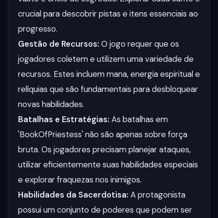
crucial para descobrir pistas e itens essenciais ao
progresso.
Gestão de Recursos:
O jogo requer que os
jogadores coletem e utilizem uma variedade de
recursos. Estes incluem mana, energia espiritual e
relíquias que são fundamentais para desbloquear
novas habilidades.
Batalhas e Estratégias:
As batalhas em
'BookOfPriestess' não são apenas sobre força
bruta. Os jogadores precisam planejar ataques,
utilizar eficientemente suas habilidades especiais
e explorar fraquezas nos inimigos.
Habilidades da Sacerdotisa:
A protagonista
possui um conjunto de poderes que podem ser