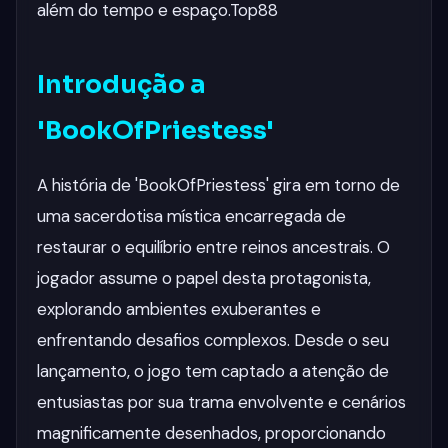
além do tempo e espaço.
Top88
Introdução a
'BookOfPriestess'
A história de 'BookOfPriestess' gira em torno de
uma sacerdotisa mística encarregada de
restaurar o equilíbrio entre reinos ancestrais. O
jogador assume o papel desta protagonista,
explorando ambientes exuberantes e
enfrentando desafios complexos. Desde o seu
lançamento, o jogo tem captado a atenção de
entusiastas por sua trama envolvente e cenários
magnificamente desenhados, proporcionando