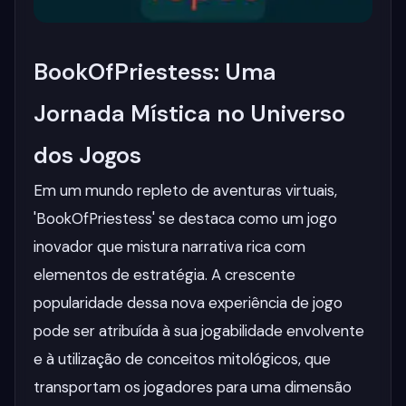
BookOfPriestess: Uma
Jornada Mística no Universo
dos Jogos
Em um mundo repleto de aventuras virtuais,
'BookOfPriestess' se destaca como um jogo
inovador que mistura narrativa rica com
elementos de estratégia. A crescente
popularidade dessa nova experiência de jogo
pode ser atribuída à sua jogabilidade envolvente
e à utilização de conceitos mitológicos, que
transportam os jogadores para uma dimensão