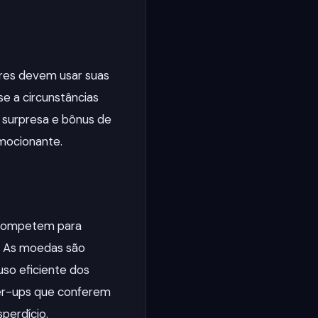
dores devem usar suas
e a circunstâncias
 surpresa e bônus de
mocionante.
s competem para
. As moedas são
so eficiente dos
ower-ups que conferem
perdício.