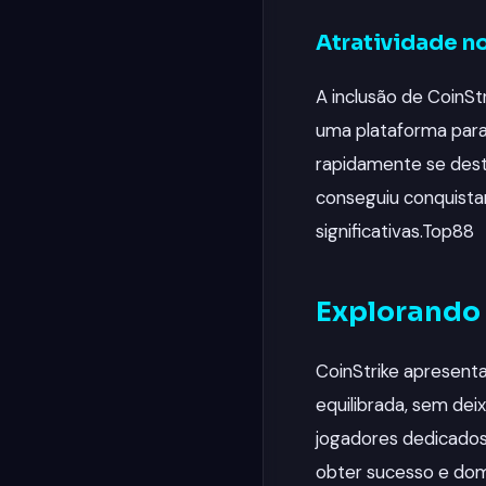
Atratividade n
A inclusão de CoinSt
uma plataforma para 
rapidamente se dest
conseguiu conquista
significativas.
Top88
Explorando 
CoinStrike apresenta
equilibrada, sem dei
jogadores dedicados
obter sucesso e domi