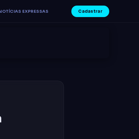
Cadastrar
NOTÍCIAS EXPRESSAS
a