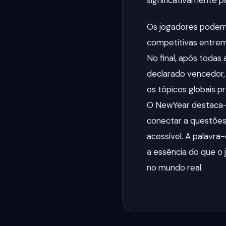
Os jogadores podem "
competitivas entrem
No final, após todas
declarado vencedor, 
os tópicos globais p
O NewYear destaca-s
conectar a questõe
acessível. A palavr
a essência do que o
no mundo real.