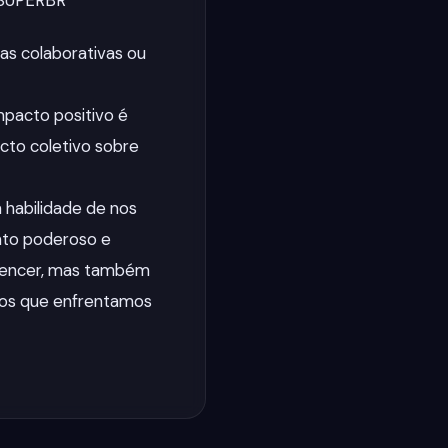
as colaborativas ou
mpacto positivo é
cto coletivo sobre
 habilidade de nos
nto poderoso e
a vencer, mas também
fios que enfrentamos