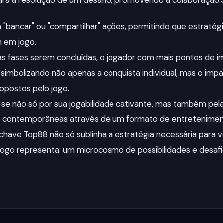
bancar" ou "compartilhar" ações, permitindo que estratégi
 em jogo.
 as fases serem concluídas, o jogador com mais pontos de i
simbolizando não apenas a conquista individual, mas o impa
ropostos pelo jogo.
e não só por sua jogabilidade cativante, mas também pela
s contemporâneas através de um formato de entretenime
a-chave Top88 não só sublinha a estratégia necessária par
 jogo representa: um microcosmo de possibilidades e desa