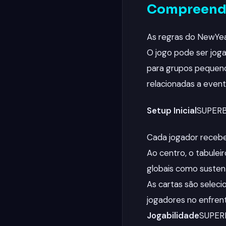
Compreende
As regras do NewYea
O jogo pode ser joga
para grupos pequen
relacionadas a event
Setup Inicial
SUPER
Cada jogador recebe 
Ao centro, o tabulei
globais como sustent
As cartas são seleci
jogadores no enfren
Jogabilidade
SUPER