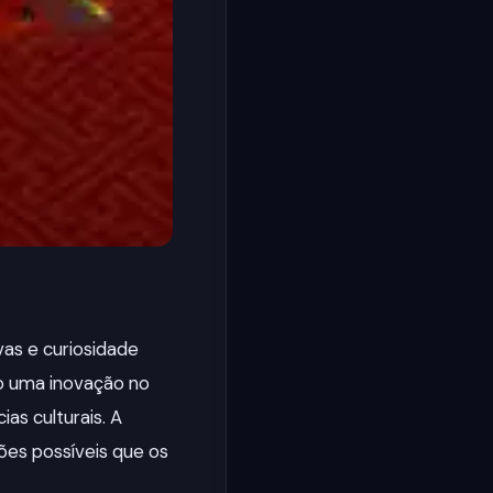
vas e curiosidade
o uma inovação no
as culturais. A
ões possíveis que os