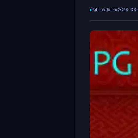
Publicado em:
2026-06