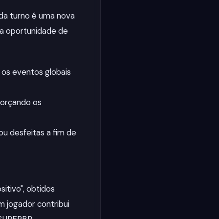
ada turno é uma nova
 a oportunidade de
 os eventos globais
forçando os
ou desfeitas a fim de
itivo", obtidos
 jogador contribui
SUPERBR