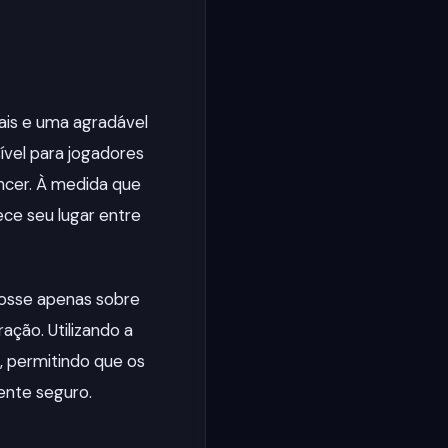
ais e uma agradável
ível para jogadores
encer. À medida que
ce seu lugar entre
fosse apenas sobre
ação. Utilizando a
 permitindo que os
ente seguro.