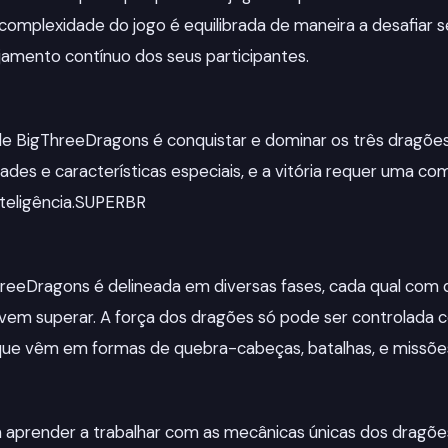
omplexidade do jogo é equilibrada de maneira a desafiar se
mento contínuo dos seus participantes.
 de BigThreeDragons é conquistar e dominar os três dragões
dades e características especiais, e a vitória requer uma c
teligência.
SUPERBR
hreeDragons é delineada em diversas fases, cada qual com d
vem superar. A força dos dragões só pode ser controlada 
que vêm em formas de quebra-cabeças, batalhas, e missões
aprender a trabalhar com as mecânicas únicas dos dragões