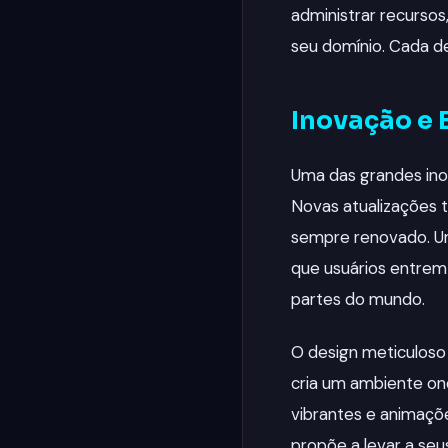
administrar recursos
seu domínio. Cada de
Inovação e 
Uma das grandes ino
Novas atualizações 
sempre renovado. Um
que usuários entrem
partes do mundo.
O design meticuloso 
cria um ambiente o
vibrantes e animaçõ
propõe a levar a seu