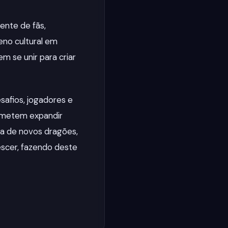
nte de fãs,
no cultural em
 se unir para criar
safios, jogadores e
ometem expandir
sa de novos dragões,
escer, fazendo deste