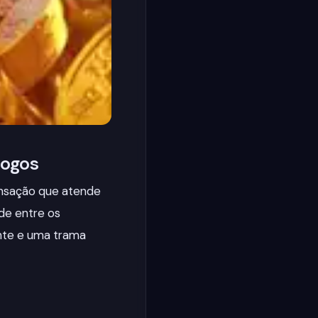
Jogos
ensação que atende
de entre os
nte e uma trama