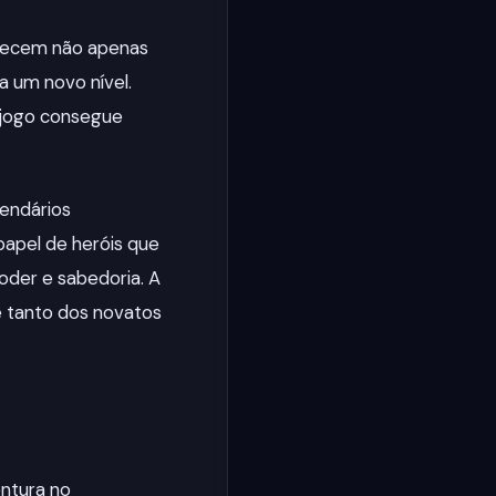
erecem não apenas
 um novo nível.
o jogo consegue
lendários
papel de heróis que
der e sabedoria. A
e tanto dos novatos
entura no