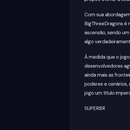
Com sua abordagem 
BigThreeDragons é m
ascensão, sendo um 
algo verdadeirament
À medida que o jogo
desenvolvedores ag
ainda mais as front
poderes e cenários,
jogo um título imper
SUPERBR