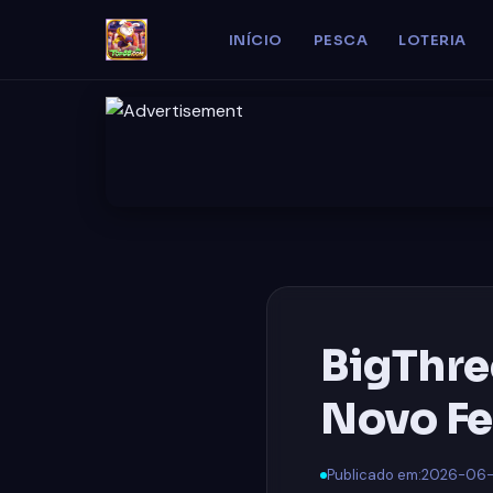
INÍCIO
PESCA
LOTERIA
BigThre
Novo F
Publicado em:
2026-06-